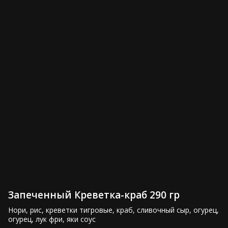
Сет Вечеринка 1550 гр
Сет Весенний 1100 гр
3,000 ₽
2,050 ₽
Сет Чикаго 1300 гр
Сет Филадельфия 800 гр
Запеченный Креветка-краб 290 гр
2,500 ₽
1,600 ₽
Нори, рис, креветки тигровые, краб, сливочный сыр, огурец, 
огурец, лук фри, яки соус