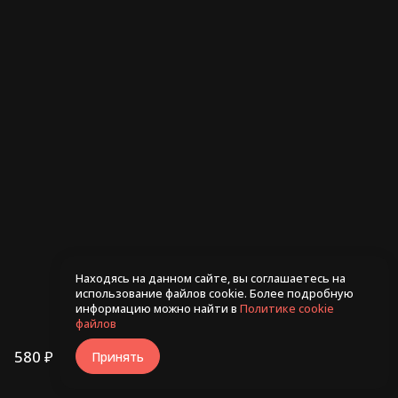
Ролл Рио 255гр
Ролл С лососем и чили
245гр
480 ₽
530 ₽
Находясь на данном сайте, вы соглашаетесь на
использование файлов cookie. Более подробную
информацию можно найти в
Политике cookie
файлов
580 ₽
В корзину
Принять
/
290г