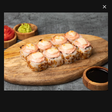
Доставка
Сеты
Мини комбо
Горячее комбо
Комбо Хи
Сеты