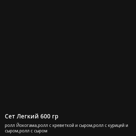
Сет Вечеринка 1550 гр
Сет Весенний 1100 гр
3,000 ₽
2,050 ₽
Сет Чикаго 1300 гр
Сет Филадельфия 800 гр
Сет Легкий 600 гр
2,500 ₽
1,600 ₽
ролл Йокогама,ролл с креветкой и сыром,ролл с курицей и 
сыром,ролл с сыром