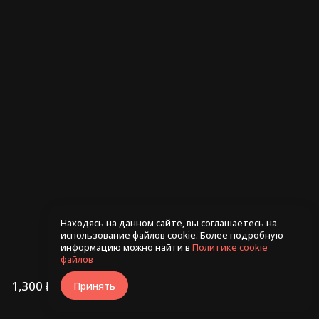
Ролл Рио 255гр
Ролл С лососем и чили
245гр
480 ₽
530 ₽
Находясь на данном сайте, вы соглашаетесь на
использование файлов cookie. Более подробную
информацию можно найти в
Политике cookie
файлов
1,300 ₽
В корзину
Принять
/
600г