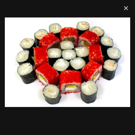
Доставка
Сеты
Мини комбо
Горячее комбо
Комбо Хи
Сеты