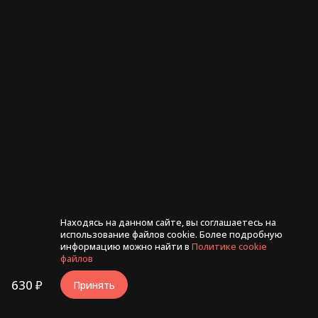
Ролл Рио 255гр
Ролл С лососем и чили
245гр
480 ₽
530 ₽
Находясь на данном сайте, вы соглашаетесь на
использование файлов cookie. Более подробную
информацию можно найти в
Политике cookie
файлов
630 ₽
В корзину
Принять
/
550г