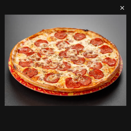
Доставка
Сеты
Мини комбо
Горячее комбо
Комбо Хи
Сеты