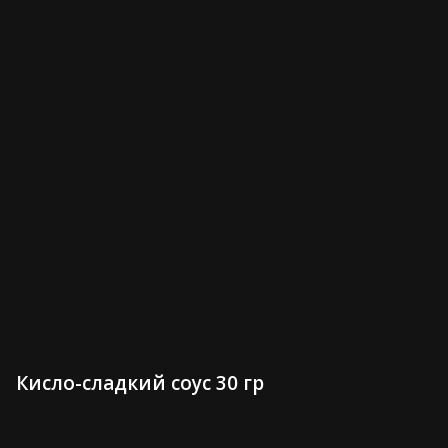
Сет Вечеринка 1550 гр
Сет Весенний 1100 гр
3,000 ₽
2,050 ₽
Сет Чикаго 1300 гр
Сет Филадельфия 800 гр
Кисло-сладкий соус 30 гр
2,500 ₽
1,600 ₽