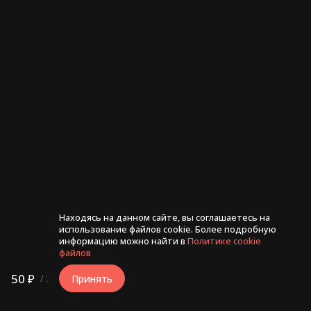
Ролл Рио 255гр
Ролл С лососем и чили
245гр
480 ₽
530 ₽
Находясь на данном сайте, вы соглашаетесь на
использование файлов cookie. Более подробную
информацию можно найти в
Политике cookie
файлов
50 ₽
В корзину
Принять
/
30г