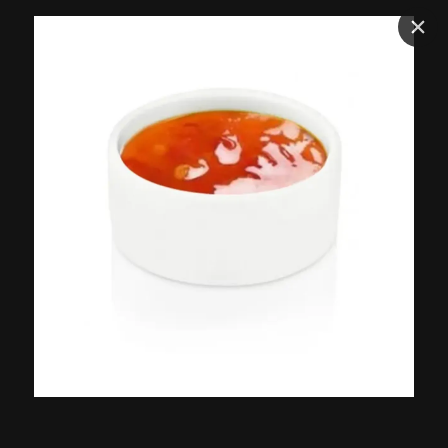
Доставка
Сеты
Мини комбо
Горячее комбо
Комбо Хи
Сеты