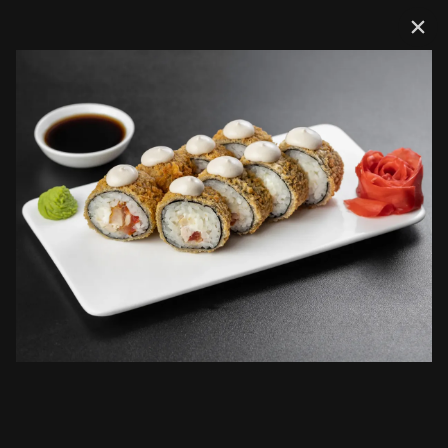
Доставка
Сеты
Мини комбо
Горячее комбо
Комбо Хи
Сеты