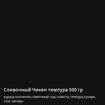
Сет Вечеринка 1550 гр
Сет Весенний 1100 гр
3,000 ₽
2,050 ₽
Сет Чикаго 1300 гр
Сет Филадельфия 800 гр
Сливочный Чикен темпура 300 гр
2,500 ₽
1,600 ₽
курица копченая,сливочный сыр,томаты,темпура,сухари, 
соус Цезарь