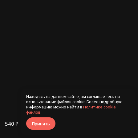
Ролл Рио 255гр
Ролл С лососем и чили
245гр
480 ₽
530 ₽
Находясь на данном сайте, вы соглашаетесь на
использование файлов cookie. Более подробную
информацию можно найти в
Политике cookie
файлов
540 ₽
В корзину
Принять
/
300г