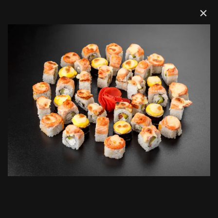
Доставка
Сеты
Мини комбо
Горячее комбо
Комбо Хи
Сеты