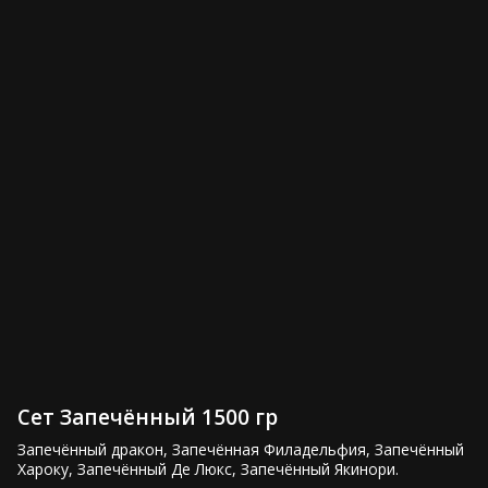
Сет Вечеринка 1550 гр
Сет Весенний 1100 гр
3,000 ₽
2,050 ₽
Сет Чикаго 1300 гр
Сет Филадельфия 800 гр
Сет Запечённый 1500 гр
2,500 ₽
1,600 ₽
Запечённый дракон, Запечённая Филадельфия, Запечённый 
Хароку, Запечённый Де Люкс, Запечённый Якинори.