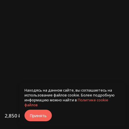
Ролл Рио 255гр
Ролл С лососем и чили
245гр
480 ₽
530 ₽
Находясь на данном сайте, вы соглашаетесь на
использование файлов cookie. Более подробную
информацию можно найти в
Политике cookie
файлов
2,850 ₽
В корзину
Принять
/
1500г